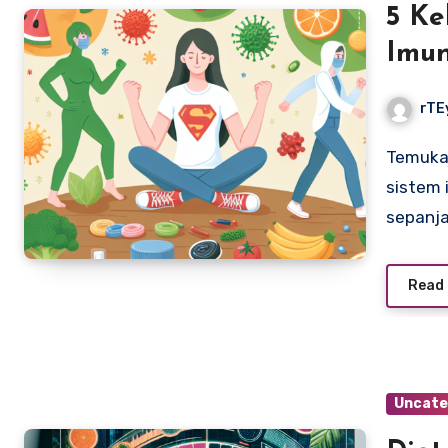
5 Ke
Imu
Tah
rTE
Temukan 5 kebiasaan sehat yang dapat meningkatkan
sistem
sepanj
Read
Uncate