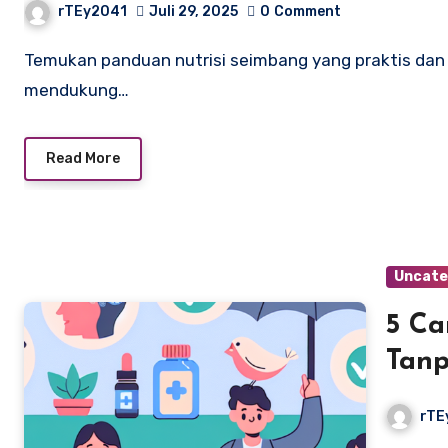
rTEy2041
Juli 29, 2025
0
Comment
Temukan panduan nutrisi seimbang yang praktis dan menarik untuk generasi milenial dan Gen Z,
mendukung…
Read More
Uncate
5 Ca
Tanp
Ama
rTE