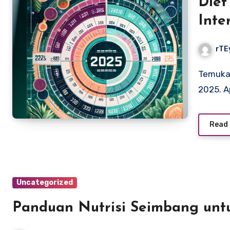
Diet
Inte
Efek
rTE
Temukan efektivitas Intermittent Fasting di Diet Viral
2025. A
Read
Uncategorized
Panduan Nutrisi Seimbang untu