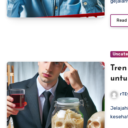
gejalan
Read
Uncate
Tren
untu
Gim
rTE
Jelajahi tren 2025 tentang makan fermentasi untuk
kesehat