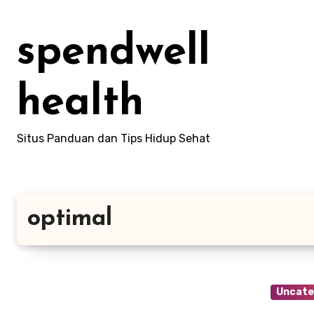
Lewati
ke
spendwell
konten
health
Situs Panduan dan Tips Hidup Sehat
optimal
Uncate