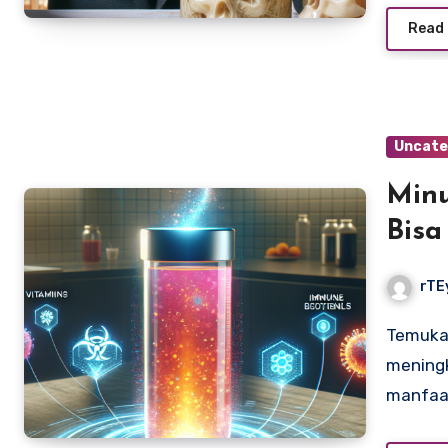
Read
Uncate
Minu
Bisa
rTE
Temukan minuman sehat viral 2025 yang ampuh
meningk
manfaa