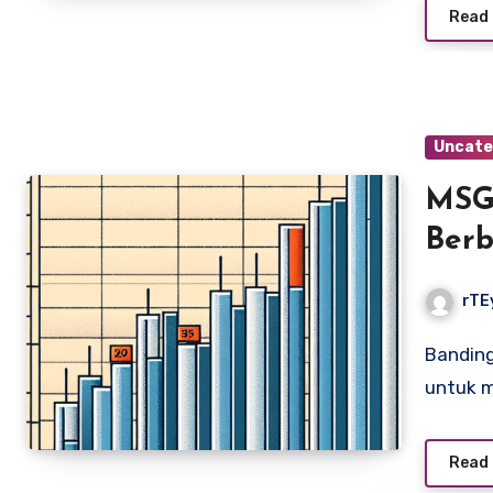
Read
Uncate
MSG 
Berb
Terb
rTE
Bandingkan MSG dan gula rafinasi dalam 100 studi terbaru
untuk 
Read