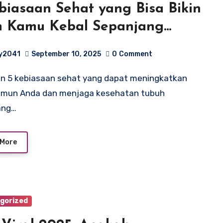
biasaan Sehat yang Bisa Bikin
n Kamu Kebal Sepanjang
un
y2041
September 10, 2025
0
Comment
 imun Anda dan menjaga kesehatan tubuh
ang…
 More
gorized