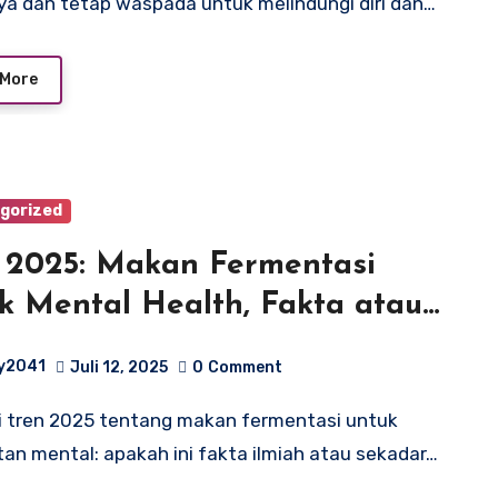
ya dan tetap waspada untuk melindungi diri dan…
 More
gorized
 2025: Makan Fermentasi
k Mental Health, Fakta atau
mick?
y2041
Juli 12, 2025
0
Comment
an mental: apakah ini fakta ilmiah atau sekadar…