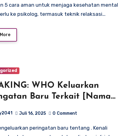
erlu ke psikolog, termasuk teknik relaksasi…
 More
gorized
AKING: WHO Keluarkan
ngatan Baru Terkait [Nama
akit] – Simak Gejalanya
y2041
Juli 16, 2025
0
Comment