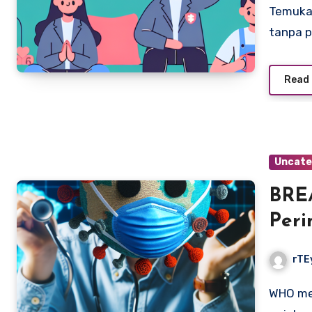
Temukan 5 cara aman untuk menjaga kesehatan mental
tanpa p
Read
Uncate
BRE
Peri
Peny
rTE
WHO mengeluarkan peringatan baru tentang . Kenali